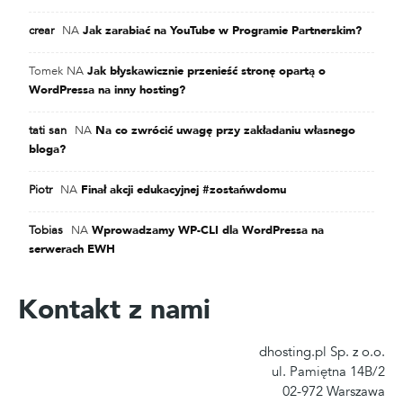
crear
NA
Jak zarabiać na YouTube w Programie Partnerskim?
Tomek
NA
Jak błyskawicznie przenieść stronę opartą o
WordPressa na inny hosting?
tati san
NA
Na co zwrócić uwagę przy zakładaniu własnego
bloga?
Piotr
NA
Finał akcji edukacyjnej #zostańwdomu
Tobias
NA
Wprowadzamy WP-CLI dla WordPressa na
serwerach EWH
Kontakt z nami
dhosting.pl Sp. z o.o.
ul. Pamiętna 14B/2
02-972 Warszawa