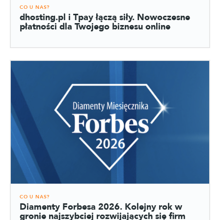
CO U NAS?
dhosting.pl i Tpay łączą siły. Nowoczesne
płatności dla Twojego biznesu online
CO U NAS?
Diamenty Forbesa 2026. Kolejny rok w
gronie najszybciej rozwijających się firm