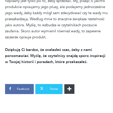
napisany jest tylko po to, żeby sprzedać. My, pisząc o jakimś
produkcie opisujemy jego plusy, ale podajemy jednocześnie
jego wady, żeby każdy mógł sam zdecydować czy te wady mu
przeszkadzają. Według mnie to znacznie zwiększa rzetelność
jako autora. Myślę, to wzbudza w czytelnikach poczucie
zaufania. Skoro autor wymienił również wady, to zapewne
szczerze opisuje produkt.
Dziękuję Ci bardzo, że znalazłeś czas, żeby z nami
porozmawiać. Myślę, że czytelnicy znajdą sporo inspiracji
w Twojej historii i poradach, które przekazałeś.
Facebook
Twitter