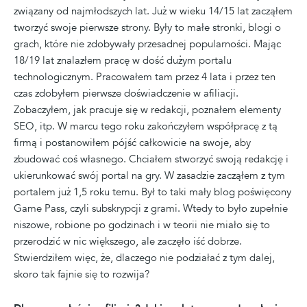
związany od najmłodszych lat. Już w wieku 14/15 lat zacząłem
tworzyć swoje pierwsze strony. Były to małe stronki, blogi o
grach, które nie zdobywały przesadnej popularności. Mając
18/19 lat znalazłem pracę w dość dużym portalu
technologicznym. Pracowałem tam przez 4 lata i przez ten
czas zdobyłem pierwsze doświadczenie w afiliacji.
Zobaczyłem, jak pracuje się w redakcji, poznałem elementy
SEO, itp. W marcu tego roku zakończyłem współpracę z tą
firmą i postanowiłem pójść całkowicie na swoje, aby
zbudować coś własnego. Chciałem stworzyć swoją redakcję i
ukierunkować swój portal na gry. W zasadzie zacząłem z tym
portalem już 1,5 roku temu. Był to taki mały blog poświęcony
Game Pass, czyli subskrypcji z grami. Wtedy to było zupełnie
niszowe, robione po godzinach i w teorii nie miało się to
przerodzić w nic większego, ale zaczęło iść dobrze.
Stwierdziłem więc, że, dlaczego nie podziałać z tym dalej,
skoro tak fajnie się to rozwija?