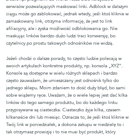
serwisów pozwalających maskować linki. Adblock w dalszym
ciągu może go zablokować, jednak wtedy, jeśli ktoś kliknie w
zamaskowany link, otrzyma informację, że jest to link
afiliacyjny, ale i zyska możliwość odblokowania go. Nie
maskując linków bardzo dużo ludzi traci konwersję, bo
czytelnicy po prostu takowych odnośników nie widzą.
Jeżeli chodzi o dalsze porady, to często ludzie polecają w
swoich artykułach konkretne produkty, np. konsola „XYZ”.
Konsole są dostępne w wielu różnych sklepach i bardzo
często zauważam, że umieszczany jest odnośnik tylko do
jednego sklepu. Moim zdaniem to dość duży błąd, bo sami
sobie wiążemy ręce. Uważam, że o wiele lepiej jest dać kilka
linków do tego samego produktu, bo do każdego linku
przypisywane są ciasteczka. Ciasteczko żyje kilka, czasem
kilkanaście dni lub miesiąc. Oznacza to, że jeśli ktoś kliknie w
Twój link w poniedziałek, a dokona zakupu w niedzielę to i
tak otrzymasz prowizję i to nie musi być produkt, który