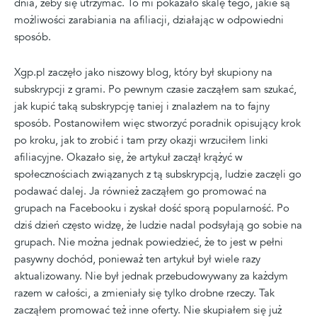
dnia, żeby się utrzymać. To mi pokazało skalę tego, jakie są
możliwości zarabiania na afiliacji, działając w odpowiedni
sposób.
Xgp.pl zaczęło jako niszowy blog, który był skupiony na
subskrypcji z grami. Po pewnym czasie zacząłem sam szukać,
jak kupić taką subskrypcję taniej i znalazłem na to fajny
sposób. Postanowiłem więc stworzyć poradnik opisujący krok
po kroku, jak to zrobić i tam przy okazji wrzuciłem linki
afiliacyjne. Okazało się, że artykuł zaczął krążyć w
społecznościach związanych z tą subskrypcją, ludzie zaczęli go
podawać dalej. Ja również zacząłem go promować na
grupach na Facebooku i zyskał dość sporą popularność. Po
dziś dzień często widzę, że ludzie nadal podsyłają go sobie na
grupach. Nie można jednak powiedzieć, że to jest w pełni
pasywny dochód, ponieważ ten artykuł był wiele razy
aktualizowany. Nie był jednak przebudowywany za każdym
razem w całości, a zmieniały się tylko drobne rzeczy. Tak
zacząłem promować też inne oferty. Nie skupiałem się już