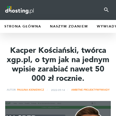
STRONA GŁÓWNA
NASZYM ZDANIEM
WYWIAD
Kacper Kościański, twórca
xgp.pl, o tym jak na jednym
wpisie zarabiać nawet 50
000 zł rocznie.
2022-09-14
AUTOR:
PAULINA KIENIEWICZ
AMBITNE PROJEKTY
WYWIADY