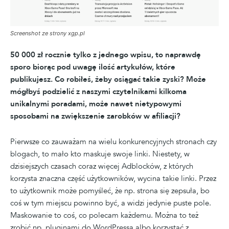
Screenshot ze strony xgp.pl
50 000 zł rocznie tylko z jednego wpisu, to naprawdę
sporo biorąc pod uwagę ilość artykułów, które
publikujesz. Co robiłeś, żeby osiągać takie zyski? Może
mógłbyś podzielić z naszymi czytelnikami kilkoma
unikalnymi poradami, może nawet nietypowymi
sposobami na zwiększenie zarobków w afiliacji?
Pierwsze co zauważam na wielu konkurencyjnych stronach czy
blogach, to mało kto maskuje swoje linki. Niestety, w
dzisiejszych czasach coraz więcej Adblocków, z których
korzysta znaczna część użytkowników, wycina takie linki. Przez
to użytkownik może pomyśleć, że np. strona się zepsuła, bo
coś w tym miejscu powinno być, a widzi jedynie puste pole.
Maskowanie to coś, co polecam każdemu. Można to też
zrobić np. pluginami do WordPressa albo korzystać z