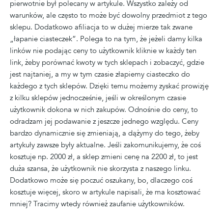
pierwotnie był polecany w artykule. Wszystko zależy od
warunków, ale często to może być dowolny przedmiot z tego
sklepu. Dodatkowo afiliacja to w dużej mierze tak zwane
„łapanie ciasteczek”. Polega to na tym, że jeżeli damy kilka
linków nie podając ceny to użytkownik kliknie w każdy ten
link, żeby porównać kwoty w tych sklepach i zobaczyć, gdzie
jest najtaniej, a my w tym czasie złapiemy ciasteczko do
każdego z tych sklepów. Dzięki temu możemy zyskać prowizję
z kilku sklepów jednocześnie, jeśli w określonym czasie
użytkownik dokona w nich zakupów. Odnośnie do ceny, to
odradzam jej podawanie z jeszcze jednego względu. Ceny
bardzo dynamicznie się zmieniają, a dążymy do tego, żeby
artykuły zawsze były aktualne. Jeśli zakomunikujemy, że coś
kosztuje np. 2000 zł, a sklep zmieni cenę na 2200 zł, to jest
duża szansa, że użytkownik nie skorzysta z naszego linku.
Dodatkowo może się poczuć oszukany, bo, dlaczego coś
kosztuje więcej, skoro w artykule napisali, że ma kosztować
mniej? Tracimy wtedy również zaufanie użytkowników.