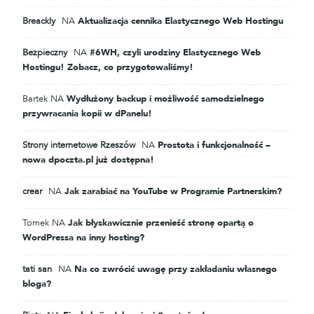
Breackly
NA
Aktualizacja cennika Elastycznego Web Hostingu
Bezpieczny
NA
#6WH, czyli urodziny Elastycznego Web
Hostingu! Zobacz, co przygotowaliśmy!
Bartek
NA
Wydłużony backup i możliwość samodzielnego
przywracania kopii w dPanelu!
Strony internetowe Rzeszów
NA
Prostota i funkcjonalność –
nowa dpoczta.pl już dostępna!
crear
NA
Jak zarabiać na YouTube w Programie Partnerskim?
Tomek
NA
Jak błyskawicznie przenieść stronę opartą o
WordPressa na inny hosting?
tati san
NA
Na co zwrócić uwagę przy zakładaniu własnego
bloga?