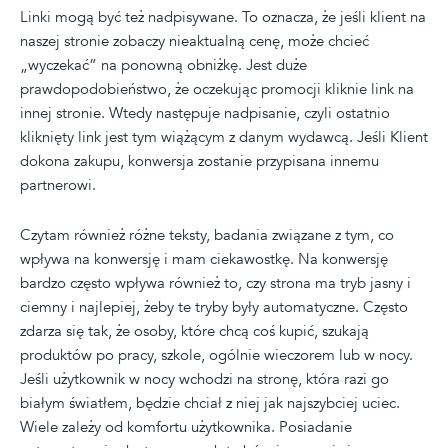
Linki mogą być też nadpisywane. To oznacza, że jeśli klient na
naszej stronie zobaczy nieaktualną cenę, może chcieć
„wyczekać” na ponowną obniżkę. Jest duże
prawdopodobieństwo, że oczekując promocji kliknie link na
innej stronie. Wtedy następuje nadpisanie, czyli ostatnio
kliknięty link jest tym wiążącym z danym wydawcą. Jeśli Klient
dokona zakupu, konwersja zostanie przypisana innemu
partnerowi.
Czytam również różne teksty, badania związane z tym, co
wpływa na konwersję i mam ciekawostkę. Na konwersję
bardzo często wpływa również to, czy strona ma tryb jasny i
ciemny i najlepiej, żeby te tryby były automatyczne. Często
zdarza się tak, że osoby, które chcą coś kupić, szukają
produktów po pracy, szkole, ogólnie wieczorem lub w nocy.
Jeśli użytkownik w nocy wchodzi na stronę, która razi go
białym światłem, będzie chciał z niej jak najszybciej uciec.
Wiele zależy od komfortu użytkownika. Posiadanie