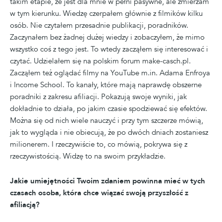
takim etapie, że jest dla mnie w pełni pasywne, ale zmierzam
w tym kierunku. Wiedzę czerpałem głównie z filmików kilku
osób. Nie czytałem przesadnie publikacji, poradników.
Zaczynałem bez żadnej dużej wiedzy i zobaczyłem, że mimo
wszystko coś z tego jest. To wtedy zacząłem się interesować i
czytać. Udzielałem się na polskim forum make-casch.pl.
Zacząłem też oglądać filmy na YouTube m.in. Adama Enfroya
i Income School. To kanały, które mają naprawdę obszerne
poradniki z zakresu afiliacji. Pokazują swoje wyniki, jak
dokładnie to działa, po jakim czasie spodziewać się efektów.
Można się od nich wiele nauczyć i przy tym szczerze mówią,
jak to wygląda i nie obiecują, że po dwóch dniach zostaniesz
milionerem. I rzeczywiście to, co mówią, pokrywa się z
rzeczywistością. Widzę to na swoim przykładzie.
Jakie umiejętności Twoim zdaniem powinna mieć w tych
czasach osoba, która chce wiązać swoją przyszłość z
afiliacją?