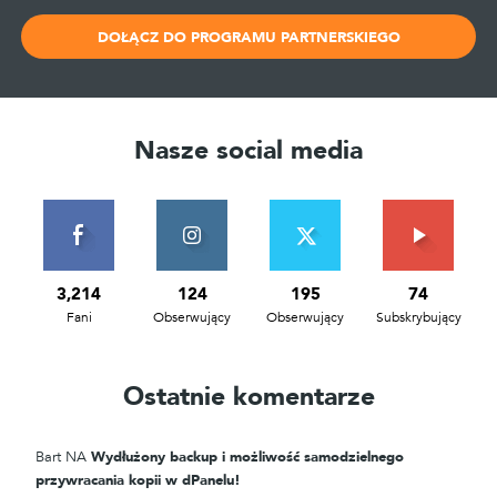
DOŁĄCZ DO PROGRAMU PARTNERSKIEGO
Nasze social media
3,214
124
195
74
Fani
Obserwujący
Obserwujący
Subskrybujący
Ostatnie komentarze
Bart
NA
Wydłużony backup i możliwość samodzielnego
przywracania kopii w dPanelu!