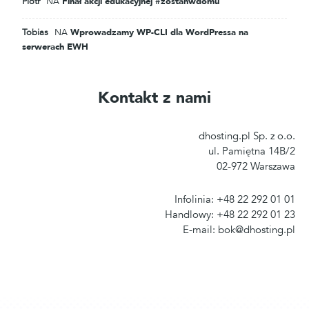
Piotr
NA
Finał akcji edukacyjnej #zostańwdomu
Tobias
NA
Wprowadzamy WP-CLI dla WordPressa na
serwerach EWH
Kontakt z nami
dhosting.pl Sp. z o.o.
ul. Pamiętna 14B/2
02-972 Warszawa
Infolinia: +48 22 292 01 01
Handlowy: +48 22 292 01 23
E-mail: bok@dhosting.pl