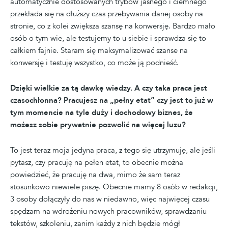
automatycznie dostosowanych trybów jasnego i ciemnego
przekłada się na dłuższy czas przebywania danej osoby na
stronie, co z kolei zwiększa szansę na konwersję. Bardzo mało
osób o tym wie, ale testujemy to u siebie i sprawdza się to
całkiem fajnie. Staram się maksymalizować szanse na
konwersję i testuję wszystko, co może ją podnieść.
Dzięki wielkie za tą dawkę wiedzy. A czy taka praca jest
czasochłonna? Pracujesz na „pełny etat” czy jest to już w
tym momencie na tyle duży i dochodowy biznes, że
możesz sobie prywatnie pozwolić na więcej luzu?
To jest teraz moja jedyna praca, z tego się utrzymuję, ale jeśli
pytasz, czy pracuję na pełen etat, to obecnie można
powiedzieć, że pracuję na dwa, mimo że sam teraz
stosunkowo niewiele piszę. Obecnie mamy 8 osób w redakcji,
3 osoby dołączyły do nas w niedawno, więc najwięcej czasu
spędzam na wdrożeniu nowych pracowników, sprawdzaniu
tekstów, szkoleniu, zanim każdy z nich będzie mógł