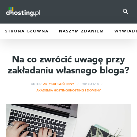
STRONA GŁÓWNA
NASZYM ZDANIEM
WYWIAD
Na co zwrócić uwagę przy
zakładaniu własnego bloga?
2017-11-10
AUTOR:
ARTYKUŁ GOŚCINNY
AKADEMIA HOSTINGU
HOSTING I DOMENY