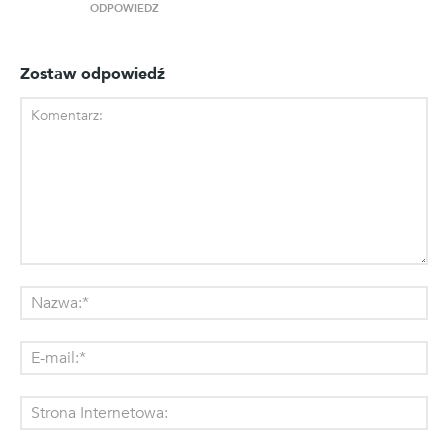
ODPOWIEDZ
Zostaw odpowiedź
Komentarz:
Na
E-
mai
St
Int