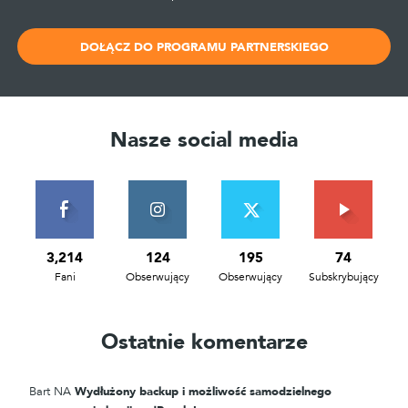
DOŁĄCZ DO PROGRAMU PARTNERSKIEGO
Nasze social media
3,214
124
195
74
Fani
Obserwujący
Obserwujący
Subskrybujący
Ostatnie komentarze
Bart
NA
Wydłużony backup i możliwość samodzielnego