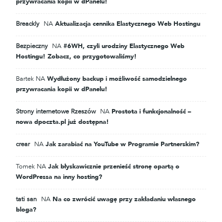
przywracania kopii w dPanelu!
Breackly
NA
Aktualizacja cennika Elastycznego Web Hostingu
Bezpieczny
NA
#6WH, czyli urodziny Elastycznego Web
Hostingu! Zobacz, co przygotowaliśmy!
Bartek
NA
Wydłużony backup i możliwość samodzielnego
przywracania kopii w dPanelu!
Strony internetowe Rzeszów
NA
Prostota i funkcjonalność –
nowa dpoczta.pl już dostępna!
crear
NA
Jak zarabiać na YouTube w Programie Partnerskim?
Tomek
NA
Jak błyskawicznie przenieść stronę opartą o
WordPressa na inny hosting?
tati san
NA
Na co zwrócić uwagę przy zakładaniu własnego
bloga?