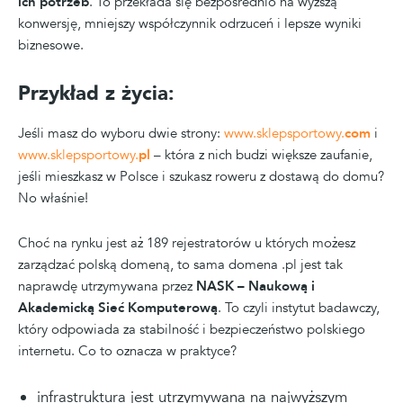
ich potrzeb
. To przekłada się bezpośrednio na wyższą
konwersję, mniejszy współczynnik odrzuceń i lepsze wyniki
biznesowe.
Przykład z życia:
Jeśli masz do wyboru dwie strony:
www.sklepsportowy.
com
i
www.sklepsportowy.
pl
– która z nich budzi większe zaufanie,
jeśli mieszkasz w Polsce i szukasz roweru z dostawą do domu?
No właśnie!
Choć na rynku jest aż 189 rejestratorów u których możesz
zarządzać polską domeną, to sama domena .pl jest tak
naprawdę utrzymywana przez
NASK – Naukową i
Akademicką Sieć Komputerową
. To czyli instytut badawczy,
który odpowiada za stabilność i bezpieczeństwo polskiego
internetu. Co to oznacza w praktyce?
infrastruktura jest utrzymywana na najwyższym