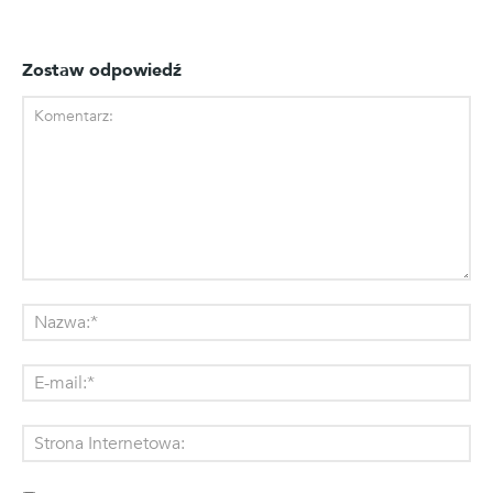
Zostaw odpowiedź
Komentarz:
Na
E-
mai
St
Int