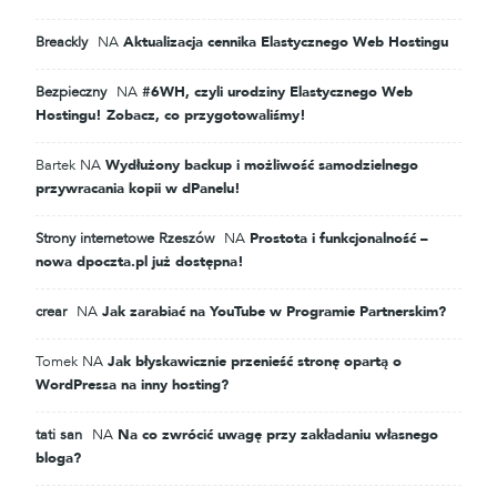
Breackly
NA
Aktualizacja cennika Elastycznego Web Hostingu
Bezpieczny
NA
#6WH, czyli urodziny Elastycznego Web
Hostingu! Zobacz, co przygotowaliśmy!
Bartek
NA
Wydłużony backup i możliwość samodzielnego
przywracania kopii w dPanelu!
Strony internetowe Rzeszów
NA
Prostota i funkcjonalność –
nowa dpoczta.pl już dostępna!
crear
NA
Jak zarabiać na YouTube w Programie Partnerskim?
Tomek
NA
Jak błyskawicznie przenieść stronę opartą o
WordPressa na inny hosting?
tati san
NA
Na co zwrócić uwagę przy zakładaniu własnego
bloga?