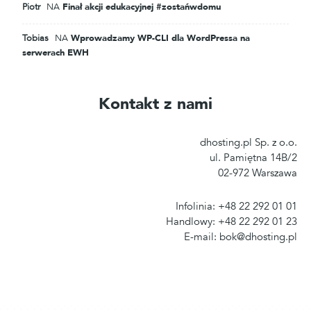
Piotr
NA
Finał akcji edukacyjnej #zostańwdomu
Tobias
NA
Wprowadzamy WP-CLI dla WordPressa na
serwerach EWH
Kontakt z nami
dhosting.pl Sp. z o.o.
ul. Pamiętna 14B/2
02-972 Warszawa
Infolinia: +48 22 292 01 01
Handlowy: +48 22 292 01 23
E-mail: bok@dhosting.pl