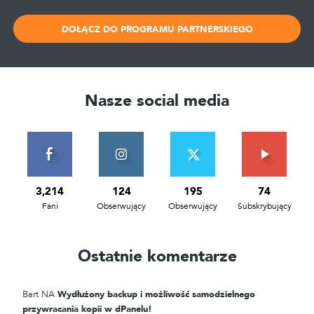
DOŁĄCZ DO PROGRAMU PARTNERSKIEGO
Nasze social media
3,214
124
195
74
Fani
Obserwujący
Obserwujący
Subskrybujący
Ostatnie komentarze
Bart
NA
Wydłużony backup i możliwość samodzielnego
przywracania kopii w dPanelu!