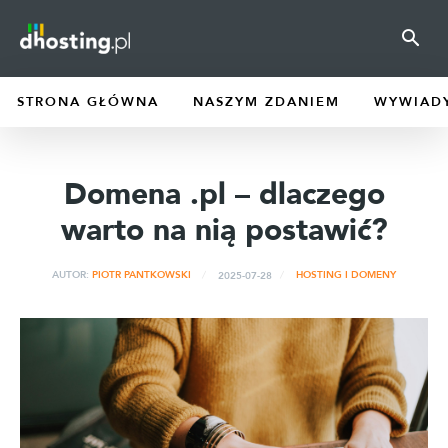
STRONA GŁÓWNA
NASZYM ZDANIEM
WYWIAD
Domena .pl – dlaczego
warto na nią postawić?
2025-07-28
AUTOR:
PIOTR PANTKOWSKI
HOSTING I DOMENY