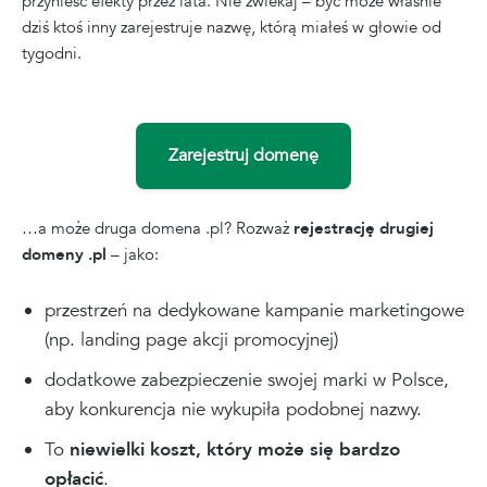
przynieść efekty przez lata. Nie zwlekaj – być może właśnie
dziś ktoś inny zarejestruje nazwę, którą miałeś w głowie od
tygodni.
Zarejestruj domenę
…a może druga domena .pl? Rozważ
rejestrację drugiej
domeny .pl
– jako:
przestrzeń na dedykowane kampanie marketingowe
(np. landing page akcji promocyjnej)
dodatkowe zabezpieczenie swojej marki w Polsce,
aby konkurencja nie wykupiła podobnej nazwy.
To
niewielki koszt, który może się bardzo
opłacić
.