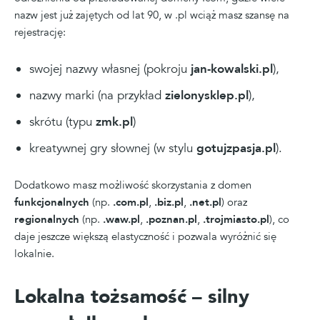
nazw jest już zajętych od lat 90, w .pl wciąż masz szansę na
rejestrację:
swojej nazwy własnej (pokroju
jan-kowalski.pl
),
nazwy marki (na przykład
zielonysklep.pl
),
skrótu (typu
zmk.pl
)
kreatywnej gry słownej (w stylu
gotujzpasja.pl
).
Dodatkowo masz możliwość skorzystania z domen
funkcjonalnych
(np.
.com.pl
,
.biz.pl
,
.net.pl
) oraz
regionalnych
(np.
.waw.pl
,
.poznan.pl
,
.trojmiasto.pl
), co
daje jeszcze większą elastyczność i pozwala wyróżnić się
lokalnie.
Lokalna tożsamość – silny