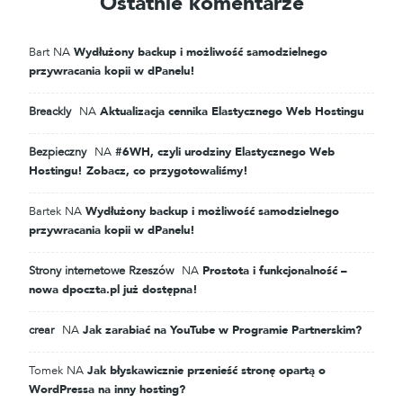
Ostatnie komentarze
Bart
NA
Wydłużony backup i możliwość samodzielnego
przywracania kopii w dPanelu!
Breackly
NA
Aktualizacja cennika Elastycznego Web Hostingu
Bezpieczny
NA
#6WH, czyli urodziny Elastycznego Web
Hostingu! Zobacz, co przygotowaliśmy!
Bartek
NA
Wydłużony backup i możliwość samodzielnego
przywracania kopii w dPanelu!
Strony internetowe Rzeszów
NA
Prostota i funkcjonalność –
nowa dpoczta.pl już dostępna!
crear
NA
Jak zarabiać na YouTube w Programie Partnerskim?
Tomek
NA
Jak błyskawicznie przenieść stronę opartą o
WordPressa na inny hosting?