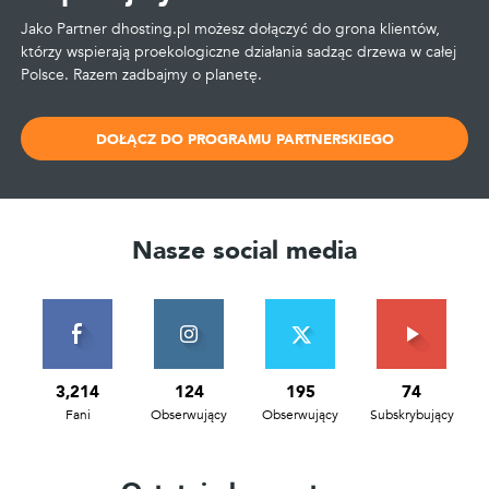
Jako Partner dhosting.pl możesz dołączyć do grona klientów,
którzy wspierają proekologiczne działania sadząc drzewa w całej
Polsce. Razem zadbajmy o planetę.
DOŁĄCZ DO PROGRAMU PARTNERSKIEGO
Nasze social media
3,214
124
195
74
Fani
Obserwujący
Obserwujący
Subskrybujący