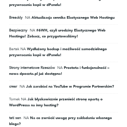
przywracania kopii w dPanelu!
Breackly
NA
Aktualizacja cennika Elastycznego Web Hostingu
Bezpieczny
NA
#6WH, czyli urodziny Elastycznego Web
Hostingu! Zobacz, co przygotowaliśmy!
Bartek
NA
Wydłużony backup i możliwość samodzielnego
przywracania kopii w dPanelu!
Strony internetowe Rzeszów
NA
Prostota i funkcjonalność –
nowa dpoczta.pl już dostępna!
crear
NA
Jak zarabiać na YouTube w Programie Partnerskim?
Tomek
NA
Jak błyskawicznie przenieść stronę opartą o
WordPressa na inny hosting?
tati san
NA
Na co zwrócić uwagę przy zakładaniu własnego
bloga?