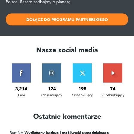
Polsce. Razem zadbajmy o planetę.
DOŁĄCZ DO PROGRAMU PARTNERSKIEGO
Nasze social media
3,214
124
195
74
Fani
Obserwujący
Obserwujący
Subskrybujący
Ostatnie komentarze
Bart
NA
Wydłużony backup i możliwość samodzielnego