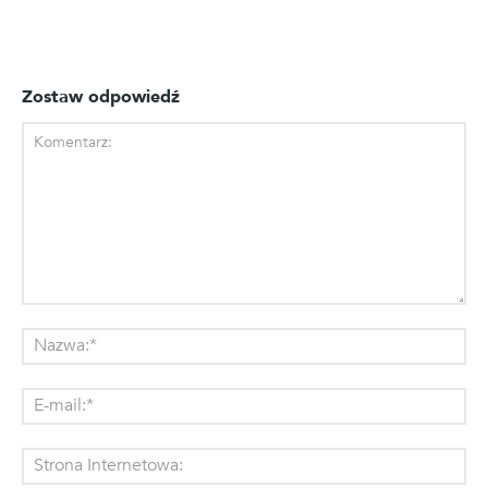
Zostaw odpowiedź
Komentarz:
Na
E-
mai
St
Int