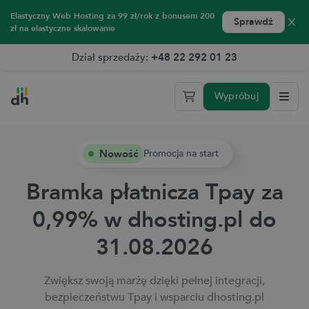
Elastyczny Web Hosting za 99 zł/rok z bonusem 200
Sprawdź
zł na elastyczne skalowanie
Dział sprzedaży:
+48 22 292 01 23
Wypróbuj
Sprawdź Elastyczny Web Hosting 2.0 przez 14 dni za darmo
Nowość
Promocja na start
Bramka płatnicza Tpay za
0,99%
w dhosting.pl do
31.08.2026
Zwiększ swoją marżę dzięki pełnej integracji,
bezpieczeństwu Tpay i wsparciu dhosting.pl