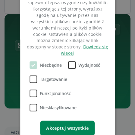
zapewnić lepszą wygodę użytkowania.
Zarejestruj się
Korzystając z tej strony, wyrażasz
zgodę na używanie przez nas
wszystkich plików cookie zgodnie z
warunkami naszej polityki plików
cookie. Ustawienia plików cookie
można zmienić klikając w link
dostępny w stopce strony.
Dowiedz się
więcej
Niezbędne
Wydajność
Targetowanie
Funkcjonalność
Niesklasyfikowane
Akceptuj wszystkie
FAQ