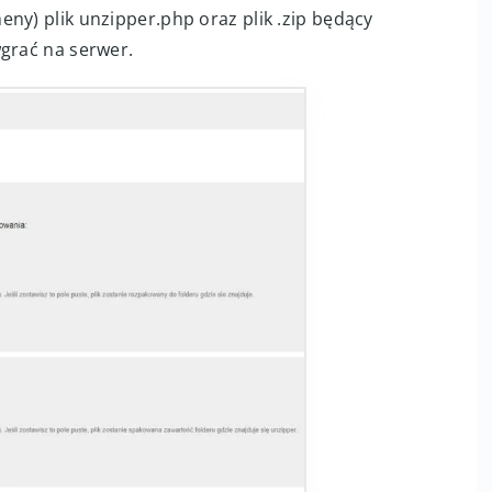
cą FTP, możesz skorzystać ze skryptu
Unzipper
,
adowo do folderu public_html (lub innego,
ny) plik unzipper.php oraz plik .zip będący
wgrać na serwer.