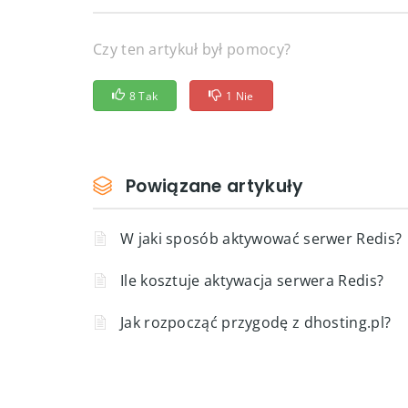
web hosting
unzip
folder
spakowanie
przerzuc
Czy ten artykuł był pomocy?
8 Tak
1 Nie
Powiązane artykuły
W jaki sposób aktywować serwer Redis?
Ile kosztuje aktywacja serwera Redis?
Jak rozpocząć przygodę z dhosting.pl?