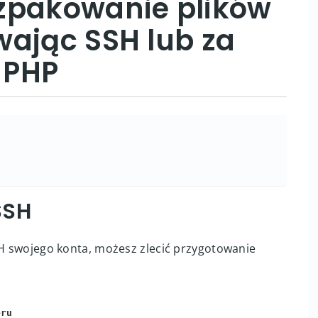
zpakowanie plików
wając SSH lub za
 PHP
SSH
SH swojego konta, możesz zlecić przygotowanie