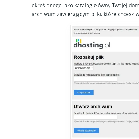
wgrywać je w rozpakowanej postaci za pomo
który ułatwi Ci to zadanie. Wystarczy przykł
określonego jako katalog główny Twojej dome
archiwum zawierającym pliki, które chcesz 