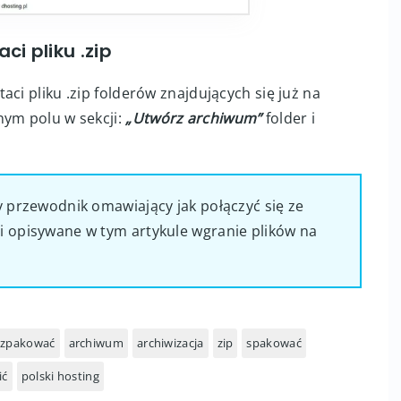
i pliku .zip
ci pliku .zip folderów znajdujących się już na
nym polu w sekcji:
„Utwórz archiwum”
folder i
y przewodnik omawiający jak połączyć się ze
i opisywane w tym artykule wgranie plików na
ozpakować
archiwum
archiwizacja
zip
spakować