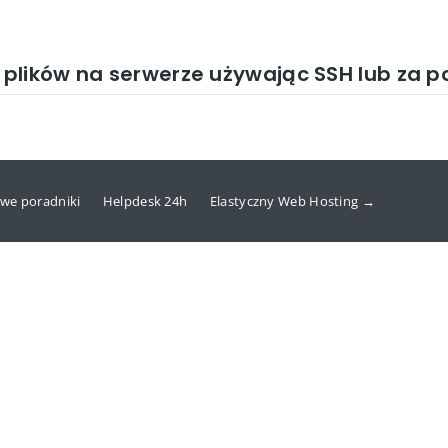
plików na serwerze używając SSH lub za 
we poradniki
Helpdesk 24h
Elastyczny Web Hosting →