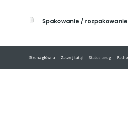
Spakowanie / rozpakowanie 
Strona główna
Zacznij tutaj
Status usług
Facho