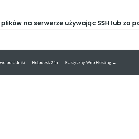
plików na serwerze używając SSH lub za 
we poradniki
Helpdesk 24h
Elastyczny Web Hosting →