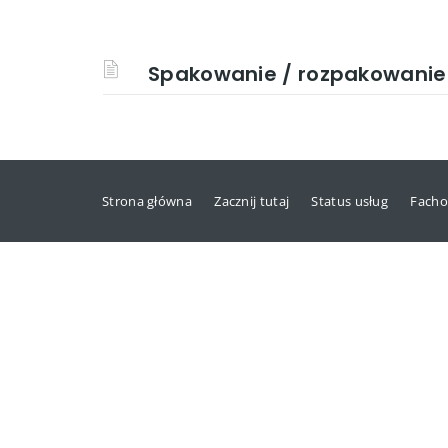
Spakowanie / rozpakowanie 
Strona główna
Zacznij tutaj
Status usług
Facho