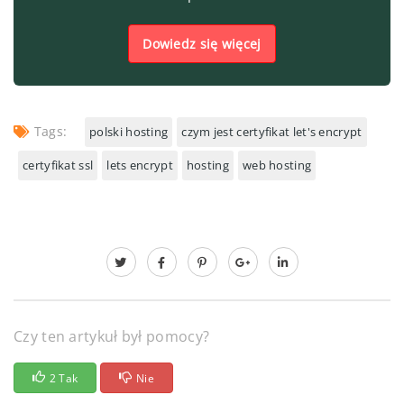
Dowiedz się więcej
Tags:
polski hosting
czym jest certyfikat let's encrypt
certyfikat ssl
lets encrypt
hosting
web hosting
Czy ten artykuł był pomocy?
2 Tak
Nie