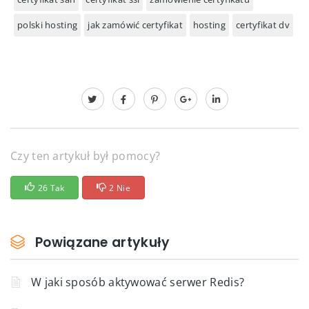
polski hosting
jak zamówić certyfikat
hosting
certyfikat dv
Czy ten artykuł był pomocy?
26 Tak
2 Nie
Powiązane artykuły
W jaki sposób aktywować serwer Redis?