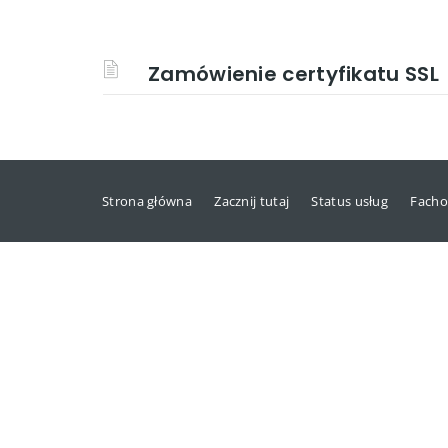
Zamówienie certyfikatu SSL
Strona główna
Zacznij tutaj
Status usług
Facho