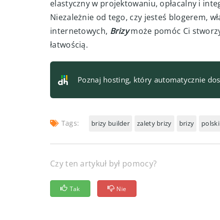
elastyczny w projektowaniu, opłacalny i inte
Niezależnie od tego, czy jesteś blogerem, wł
internetowych,
Brizy
może pomóc Ci stworzy
łatwością.
Poznaj hosting, który automatycznie do
Tags:
brizy builder
zalety brizy
brizy
polski
Czy ten artykuł był pomocy?
Tak
Nie