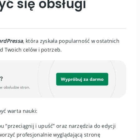
ć się obsługi
rdPressa
, która zyskała popularność w ostatnich
 od Twoich celów i potrzeb.
yć warta nauki:
pu “przeciągnij i upuść” oraz narzędzia do edycji
worzyć profesjonalnie wyglądającą stronę