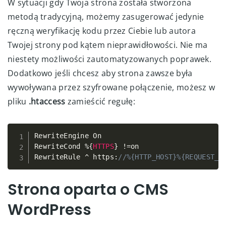
W sytuacji gdy Twoja strona została stworzona
metodą tradycyjną, możemy zasugerować jedynie
ręczną weryfikację kodu przez Ciebie lub autora
Twojej strony pod kątem nieprawidłowości. Nie ma
niestety możliwości zautomatyzowanych poprawek.
Dodatkowo jeśli chcesz aby strona zawsze była
wywoływana przez szyfrowane połączenie, możesz w
pliku
.htaccess
zamieścić regułę:
RewriteEngine On

Copy
RewriteCond 
%
{
HTTPS
}
!=
on

RewriteRule 
^
 https
:
//%{HTTP_HOST}%{REQUEST_U
Strona oparta o CMS
WordPress