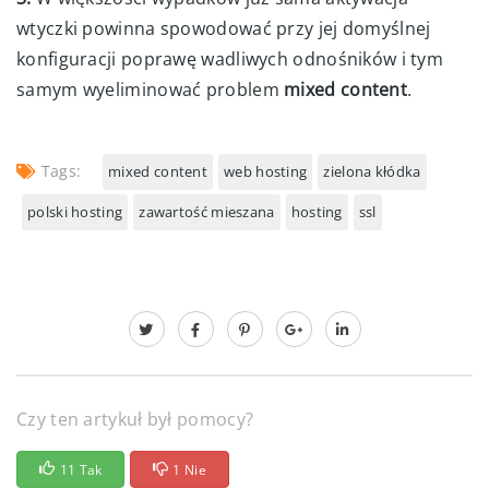
wtyczki powinna spowodować przy jej domyślnej
konfiguracji poprawę wadliwych odnośników i tym
samym wyeliminować problem
mixed content
.
Tags:
mixed content
web hosting
zielona kłódka
polski hosting
zawartość mieszana
hosting
ssl
Czy ten artykuł był pomocy?
11 Tak
1 Nie