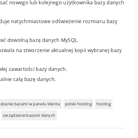
tkiego opisu danej bazy, możesz tu wpisać np. do
danych.
sać nowego lub kolejnego użytkownika bazy danych
uje natychmiastowe odświeżenie rozmiaru bazy
ać dowolną bazę danych MySQL.
ozwala na stworzenie aktualnej kopii wybranej bazy
łej zawartości bazy danych.
lnie całą bazę danych.
ądzanie bazami w panelu klienta
polski hosting
hosting