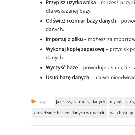
Dodaj opis
– umożliwia utworzenie kró
jakiego serwisu jest przypisana baza 
Przypisz użytkownika
– możesz przypi
dla wskazanej bazy.
Odśwież rozmiar bazy danych
– powod
danych.
Importuj z pliku
– możesz zaimportow
Wykonaj kopię zapasową
– przycisk p
danych.
Wyczyść bazę
– powoduje usunięcie ca
Usuń bazę danych
– usuwa nieodwraca
Tags:
jak zarządzać bazą danych
mysql
zarz