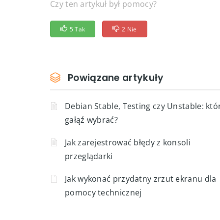
zarządzanie bazami danych w dpanelu
web hosting
Czy ten artykuł był pomocy?
5 Tak
2 Nie
Powiązane artykuły
Debian Stable, Testing czy Unstable: któ
gałąź wybrać?
Jak zarejestrować błędy z konsoli
przeglądarki