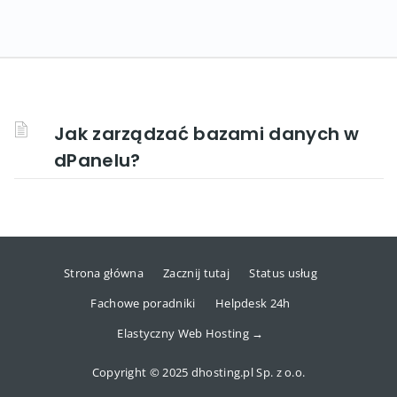
Jak zarządzać bazami danych w
dPanelu?
Strona główna
Zacznij tutaj
Status usług
Fachowe poradniki
Helpdesk 24h
Elastyczny Web Hosting →
Copyright © 2025 dhosting.pl Sp. z o.o.