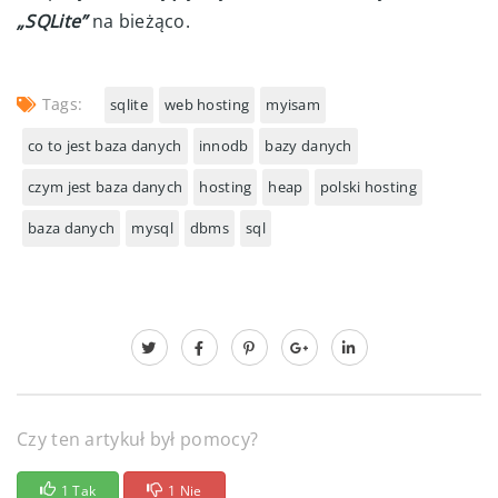
„SQLite”
na bieżąco.
Tags:
sqlite
web hosting
myisam
co to jest baza danych
innodb
bazy danych
czym jest baza danych
hosting
heap
polski hosting
baza danych
mysql
dbms
sql
Czy ten artykuł był pomocy?
1 Tak
1 Nie