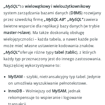
„MySQL”
to
wielowątkowy i wieloużytkownikowy
system zarządzania bazami danych (
DBMS
) rozwijany
przez szwedzką firmę
„MySQL AB”
.
„MySQL”
zawiera
świetne wsparcie dla replikacji bazy danych (w trybie
master->slave
). Ma także doskonałą obsługę
wielojęzyczności – każda tabela, a nawet każde pole
może mieć własne ustawienie kodowania znaków.
„MySQL”
oferuje różne typy
tabel
(
tablic
), z których
każdy typ przeznaczony jest do innego zastosowania.
Najczęściej wykorzystywane to:
MyISAM
– szybki, nietransakcyjny typ tabel. Jedynie
on umożliwia wyszukiwanie pełnotekstowe.
InnoDB
– Wolniejszy od
MyISAM
, jednak
rekompensuje to wspieranie i logowanie
transakcji.