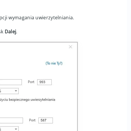
cji wymagania uwierzytelniania.
sk
Dalej
.