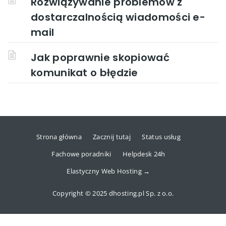
Rozwiązywanie problemów z
dostarczalnością wiadomości e-
mail
Jak poprawnie skopiować
komunikat o błędzie
Strona główna
Zacznij tutaj
Status usług
Fachowe poradniki
Helpdesk 24h
Elastyczny Web Hosting →
Copyright © 2025 dhosting.pl Sp. z o.o.