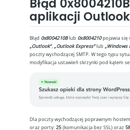
Błąd 0x8004210B
aplikacji Outloo
Błąd
0x8004210B
lub
0x8004210
pojawia się 
„Outlook”
,
„Outlook Express”
lub
„Windows L
poczty wychodzącej SMTP. W tego typu sytu
modyfikacja ustawień skrzynki pod kątem s
Dla poczty wychodzącej poprawnym hostem 
oraz porty:
25
(komunikacja bez SSL) oraz
5