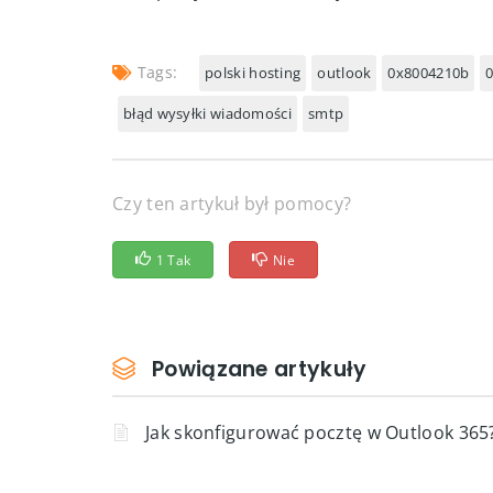
Tags:
polski hosting
outlook
0x8004210b
błąd wysyłki wiadomości
smtp
Czy ten artykuł był pomocy?
1 Tak
Nie
Powiązane artykuły
Jak skonfigurować pocztę w Outlook 365