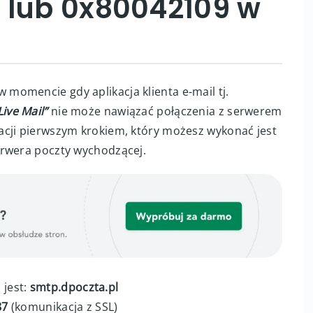
 lub 0x80042109 w
k
w momencie gdy aplikacja klienta e-mail tj.
ive Mail”
nie może nawiązać połączenia z serwerem
acji pierwszym krokiem, który możesz wykonać jest
erwera poczty wychodzącej.
jest:
smtp.dpoczta.pl
87
(komunikacja z SSL)