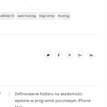
0x8004210
web hosting
błąd smtp
hosting
?
Definiowanie folderu na wiadomości
wysłane w programie pocztowym iPhone