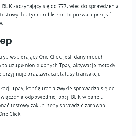
isko produkcyjne lub testowe oraz poprawnie
ę na wymianie danych z panelem Tpay i
ustawieniach powiadomień warto mieć włączone
tego wymaga, ponieważ bez tego sklep może nie
BLIK zaczynający się od 777, więc do sprawdzenia
testowych z tym prefiksem. To pozwala przejść
w.
lep
ryb wspierający One Click, jeśli dany moduł
a to uzupełnienie danych Tpay, aktywację metody
e przyjmuje oraz zwraca statusy transakcji.
likacji Tpay, konfiguracja zwykle sprowadza się do