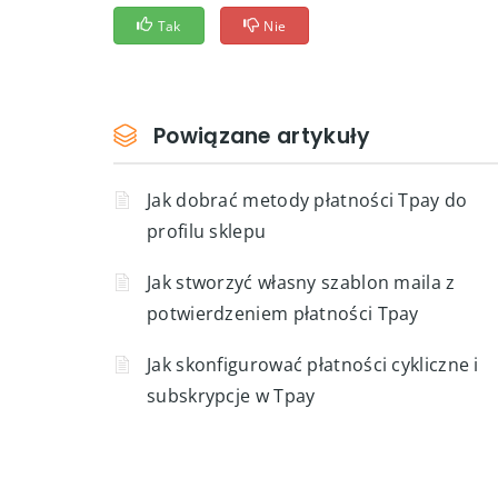
Tags:
alias blik
integracja tpay
sandbox tpay
płatności blik
konwersja sklepu
checkout
sklep 
Czy ten artykuł był pomocy?
Tak
Nie
Powiązane artykuły
Jak dobrać metody płatności Tpay do
profilu sklepu
Jak stworzyć własny szablon maila z
potwierdzeniem płatności Tpay