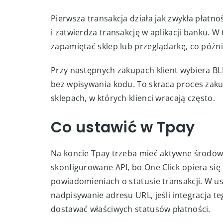
Jak to działa
Co ustawić w Tpay
Jak skonfigurować sklep
Kiedy warto używać
Jak to działa
Pierwsza transakcja działa jak zwykła płatnoś
i zatwierdza transakcję w aplikacji banku. 
zapamiętać sklep lub przeglądarkę, co późni
Przy następnych zakupach klient wybiera BLIK
bez wpisywania kodu. To skraca proces zaku
sklepach, w których klienci wracają często.
Co ustawić w Tpay