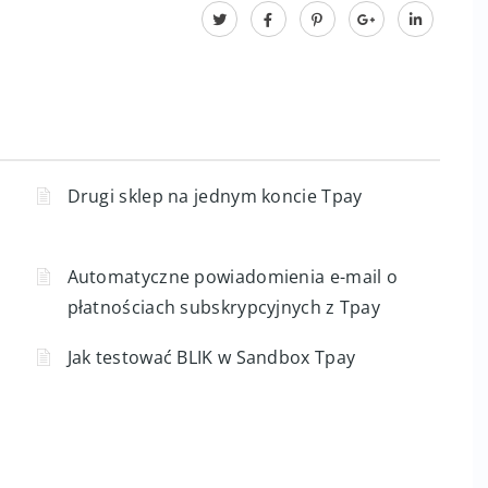
konfiguracja blik one click
platności online
blik bez kodu
internetowy
tpay
blik one click
Drugi sklep na jednym koncie Tpay
Automatyczne powiadomienia e-mail o
płatnościach subskrypcyjnych z Tpay