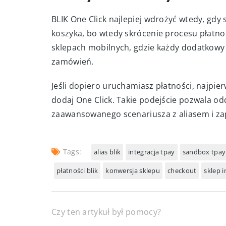
wpisania danych API, kodu bezpieczeństwa i
integracji. Po zapisaniu ustawień warto wy
standardowy BLIK, jak i zapisanie sklepu do 
Kiedy warto używać
BLIK One Click najlepiej wdrożyć wtedy, gdy
koszyka, bo wtedy skrócenie procesu płatnoś
sklepach mobilnych, gdzie każdy dodatkowy 
zamówień.
Jeśli dopiero uruchamiasz płatności, najpi
dodaj One Click. Takie podejście pozwala od
zaawansowanego scenariusza z aliasem i z