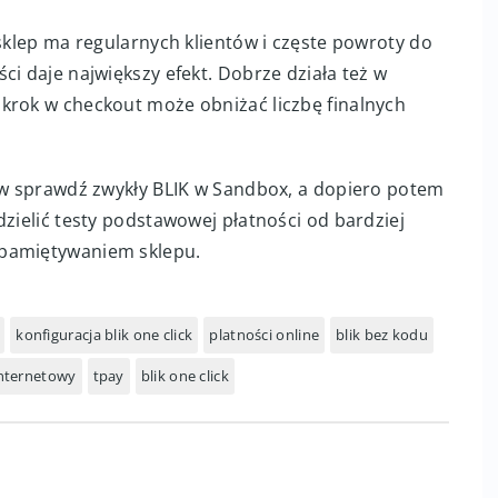
 włączenia odpowiedniej opcji BLIK w panelu
konać testowy zakup, żeby sprawdzić zarówno
One Click.
 sklep ma regularnych klientów i częste powroty do
ci daje największy efekt. Dobrze działa też w
krok w checkout może obniżać liczbę finalnych
erw sprawdź zwykły BLIK w Sandbox, a dopiero potem
dzielić testy podstawowej płatności od bardziej
apamiętywaniem sklepu.