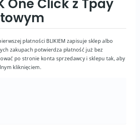
K One Click z Tpay
netowym
 pierwszej płatności BLIKIEM zapisuje sklep albo
jnych zakupach potwierdza płatność już bez
wać po stronie konta sprzedawcy i sklepu tak, aby
dnym kliknięciem.