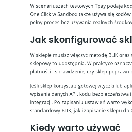
Na koncie Tpay trzeba mieć aktywne środow
skonfigurowane API, bo One Click opiera si
powiadomieniach o statusie transakcji. W 
nadpisywanie adresu URL, jeśli integracja 
dostawać właściwych statusów płatności.
W scenariuszach testowych Tpay podaje kod 
One Click w Sandbox także używa się kodów 
pełny proces bez używania realnych środkó
Jak skonfigurować sk
W sklepie musisz włączyć metodę BLIK oraz t
sklepowy to udostępnia. W praktyce oznacz
płatności i sprawdzenie, czy sklep poprawni
Jeśli sklep korzysta z gotowej wtyczki lub ap