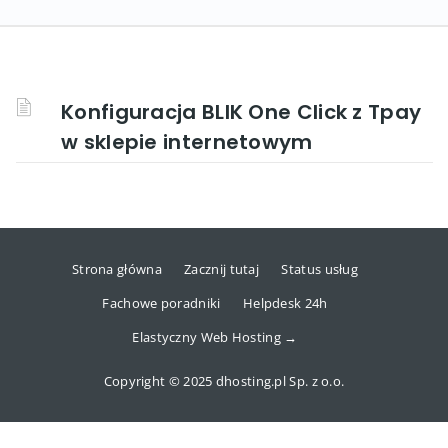
Konfiguracja BLIK One Click z Tpay
w sklepie internetowym
Strona główna
Zacznij tutaj
Status usług
Fachowe poradniki
Helpdesk 24h
Elastyczny Web Hosting →
Copyright © 2025 dhosting.pl Sp. z o.o.