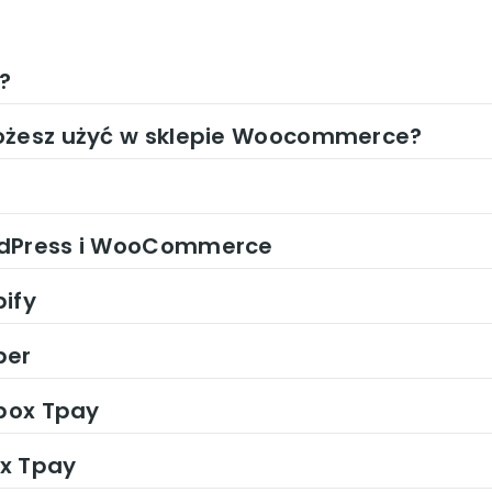
?
możesz użyć w sklepie Woocommerce?
rdPress i WooCommerce
ify
per
dbox Tpay
ox Tpay