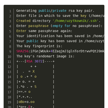
Generating 
public
/
private
 rsa key pair
.
Copy
Enter file in which to save the 
key
(
/
home
/
uz
Created
 directory 
'/home/uzytkownik/.ssh'
.
Enter 
passphrase
(
empty
for
 no passphrase
)
:
Enter
 same passphrase again
:
Your identification has been saved in 
/
home
/
u
Your 
public
 key has been saved in 
/
home
/
uzytk
The key fingerprint is
:
SHA256
:
iFGnjWUuk
+
4
EZaqjmJ1glnTorDtrwvPQt20mkjQ
The key's randomart image is
:
+
--
-
[
RSA
3072
]
--
--
+
|
+
+
|
|
.
=
X
|
|
o
.
+
*
o
|
|
+
 o
.
=
+
|
|
.
*
o 
.
+
S
|
|=
=
.=
o
|
|
*
.
+
.
+
.
.
|
|
oBo
+
o
.
oo
|
|
*
o
=
+
.
E
+
.
|