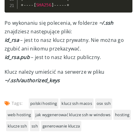
+
--
--
[
SHA256
]
--
--
-
+
Po wykonaniu się polecenia, w folderze
~/.ssh
znajdziesz następujące pliki:
id_rsa
– jest to nasz klucz prywatny. Nie można go
zgubić ani nikomu przekazywać.
id_rsa.pub
– jest to nasz klucz publiczny.
Klucz należy umieścić na serwerze w pliku
~/.ssh/authorized_keys
Tags:
polski hosting
klucz ssh macos
osx ssh
web hosting
jak wygenerować klucze ssh w windows
hosting
klucze ssh
ssh
generowanie klucza