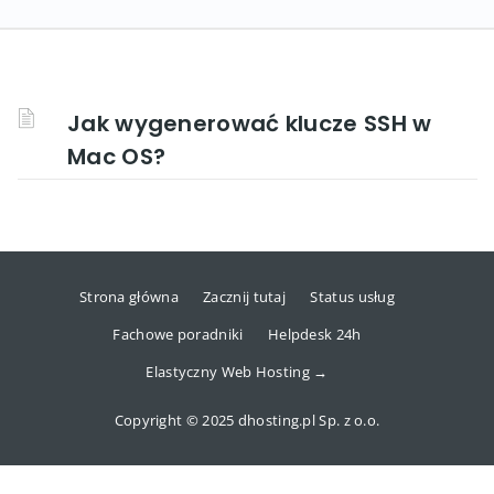
Jak wygenerować klucze SSH w
Mac OS?
Strona główna
Zacznij tutaj
Status usług
Fachowe poradniki
Helpdesk 24h
Elastyczny Web Hosting →
Copyright © 2025 dhosting.pl Sp. z o.o.