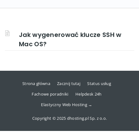
Jak wygenerować klucze SSH w
Mac OS?
Strona główna
Zacznij tutaj
Status usług
Fachowe poradniki
Helpdesk 24h
Elastyczny Web Hosting →
Copyright © 2025 dhosting.pl Sp. z o.o.