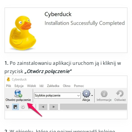
1.
Po zainstalowaniu aplikacji uruchom ją i kliknij w
przycisk
„Otwórz połączenie”
2.
W okienku, które się pojawi wprowadź kolejno