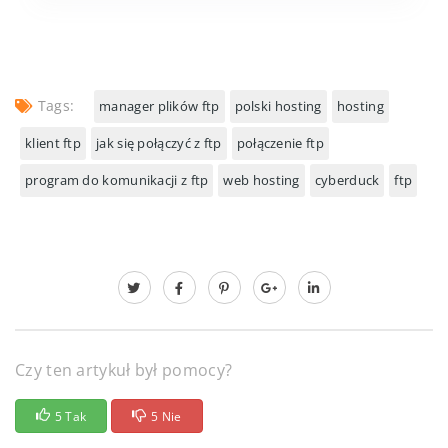
Tags:
manager plików ftp
polski hosting
hosting
klient ftp
jak się połączyć z ftp
połączenie ftp
program do komunikacji z ftp
web hosting
cyberduck
ftp
Czy ten artykuł był pomocy?
5 Tak
5 Nie