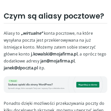
Czym są aliasy pocztowe?
Aliasy to
„wirtualne”
konta pocztowe, na które
wysyłana poczta jest przekierowywana na już
istniejące konto. Możemy zatem sobie stworzyć
główne konto
j.kowalski@mojafirma.pl
, a oprócz tego
dodatkowe adresy
jan@mojafirma.pl
,
janek@dpoczta.pl
itp.
Ponadto dzięki możliwości przekazywania poczty do
kilku docelowych skrzynek, możemy utworzyć jeden