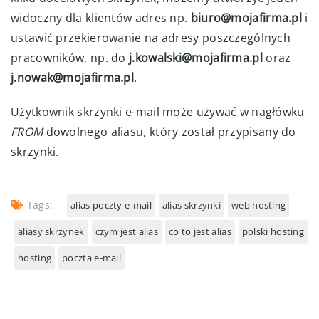
widoczny dla klientów adres np.
biuro@mojafirma.pl
i
ustawić przekierowanie na adresy poszczególnych
pracowników, np. do
j.kowalski@mojafirma.pl
oraz
j.nowak@mojafirma.pl
.
Użytkownik skrzynki e-mail może używać w nagłówku
FROM
dowolnego aliasu, który został przypisany do
skrzynki.
Tags:
alias poczty e-mail
alias skrzynki
web hosting
aliasy skrzynek
czym jest alias
co to jest alias
polski hosting
hosting
poczta e-mail