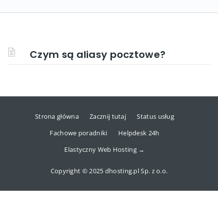
Czym są aliasy pocztowe?
Strona główna
Zacznij tutaj
Status usług
Fachowe poradniki
Helpdesk 24h
Elastyczny Web Hosting →
Copyright © 2025 dhosting.pl Sp. z o.o.