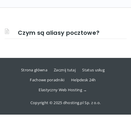
Czym są aliasy pocztowe?
Strona główna
Zacznij tutaj
Status usług
Fachowe poradniki
Helpdesk 24h
Elastyczny Web Hosting →
Copyright © 2025 dhosting.pl Sp. z o.o.