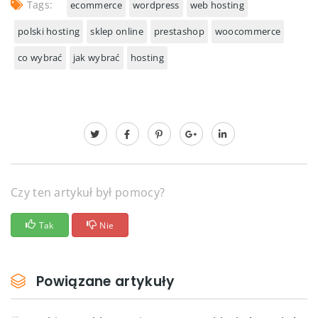
Tags:
ecommerce
wordpress
web hosting
polski hosting
sklep online
prestashop
woocommerce
co wybrać
jak wybrać
hosting
Czy ten artykuł był pomocy?
Tak
Nie
Powiązane artykuły