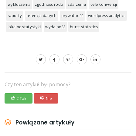
wykluczenia
zgodność rodo
zdarzenia
cele konwersji
raporty
retencja danych
prywatność
wordpress analytics
lokalne statystyki
wydajność
burst statistics
Czy ten artykuł był pomocy?
2 Tak
Nie
Powiązane artykuły