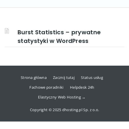
Burst Statistics – prywatne
statystyki w WordPress
Strona główna
Zacznij tutaj
Status usług
Fachowe poradniki
Helpdesk 24h
Elastyczny Web Hosting →
Copyright © 2025 dhosting.pl Sp. z o.o.