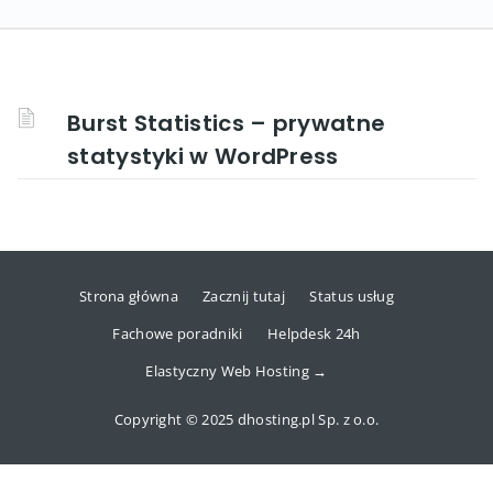
Burst Statistics – prywatne
statystyki w WordPress
Strona główna
Zacznij tutaj
Status usług
Fachowe poradniki
Helpdesk 24h
Elastyczny Web Hosting →
Copyright © 2025 dhosting.pl Sp. z o.o.