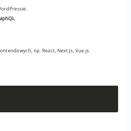
WordPressie.
aphQL
.
tendowych, np. React, Next.js, Vue.js.
Copy