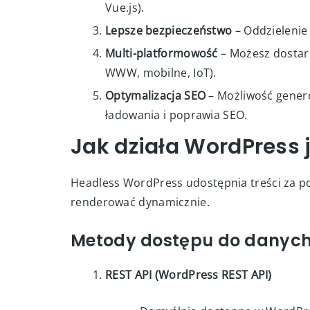
Application).
Większa elastyczność
– Możliwość uży
Vue.js).
Lepsze bezpieczeństwo
– Oddzielenie
Multi-platformowość
– Możesz dostarc
WWW, mobilne, IoT).
Optymalizacja SEO
– Możliwość genero
ładowania i poprawia SEO.
Jak działa WordPress
Headless WordPress udostępnia treści za p
renderować dynamicznie.
Metody dostępu do danych