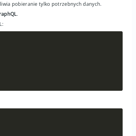
liwia pobieranie tylko potrzebnych danych.
raphQL
.
L:
Copy
Copy