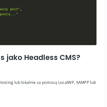
rwszy post"
,
 posta..."
s jako Headless CMS?
Hosting lub lokalnie za pomocą LocalWP, XAMPP lub