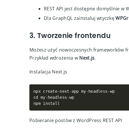
2. Aktywacja API
REST API jest dostępne domyślnie w 
Dla GraphQL zainstaluj wtyczkę
WPGr
3. Tworzenie frontendu
Możesz użyć nowoczesnych frameworków fron
Przykład wdrożenia w
Next.js
.
Instalacja Next.js
npx create
-
next
-
app my
-
headless
-
wp

cd my
-
headless
-
wp

npm install