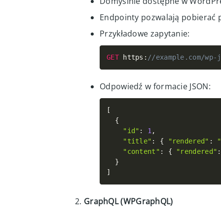
REST API (WordPress REST API)
Domyślnie dostępne w WordPres
Endpointy pozwalają pobierać p
Przykładowe zapytanie:
GET
 https
:
//example.com/wp-
Odpowiedź w formacie JSON:
[
{
"id"
:
1
,
"title"
:
{
"rendered"
:
"content"
:
{
"rendered"
}
]