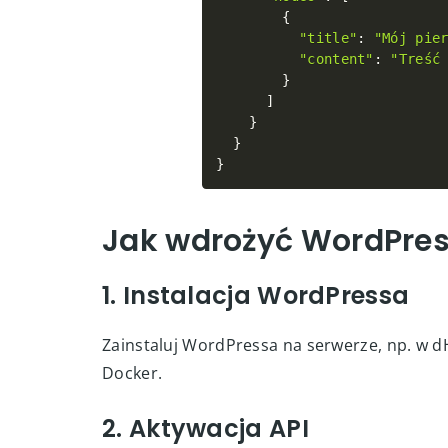
"data"
:
{
"posts"
:
{
"nodes"
:
[
{
"title"
:
"Mój pie
"content"
:
"Treść
}
]
}
}
}
Jak wdrożyć WordPres
1. Instalacja WordPressa
Zainstaluj WordPressa na serwerze, np. w d
Docker.