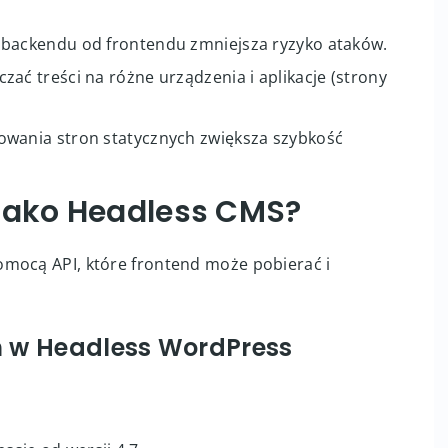
cia nowoczesnych frameworków (React, Next.js,
 backendu od frontendu zmniejsza ryzyko ataków.
zać treści na różne urządzenia i aplikacje (strony
wania stron statycznych zwiększa szybkość
 jako Headless CMS?
omocą API, które frontend może pobierać i
 w Headless WordPress