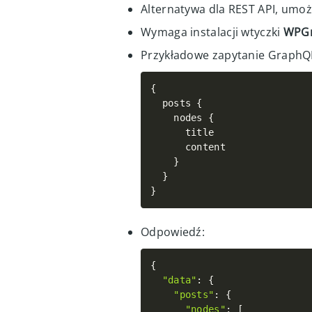
2.
GraphQL (WPGraphQL)
Alternatywa dla REST API, umoż
Wymaga instalacji wtyczki
WPG
Przykładowe zapytanie GraphQ
{
  posts 
{
    nodes 
{
      title

      content

}
}
}
Odpowiedź:
{