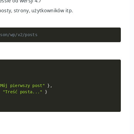
sie od wersji 4.7
osty, strony, użytkowników itp.
json/wp/v2/posts
Copy
Copy
"Mój pierwszy post"
}
,
:
"Treść posta..."
}