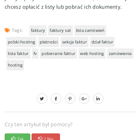
chcesz opłacić z listy lub pobrać ich dokumenty.
Tags:
faktury
faktury vat
lista zamówień
polski hosting
płatności
sekcja faktur
dział faktur
lista faktur
fv
pobieranie faktur
web hosting
zamówienia
hosting
Czy ten artykuł był pomocy?
Tak
2 Nie