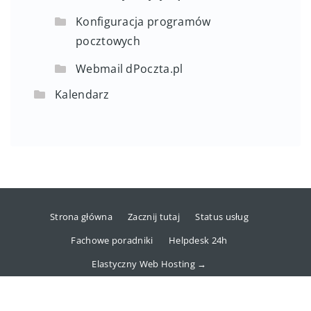
Konfiguracja programów
pocztowych
Webmail dPoczta.pl
Kalendarz
Strona główna
Zacznij tutaj
Status usług
Fachowe poradniki
Helpdesk 24h
Elastyczny Web Hosting →
Copyright © 2025 dhosting.pl Sp. z o.o.