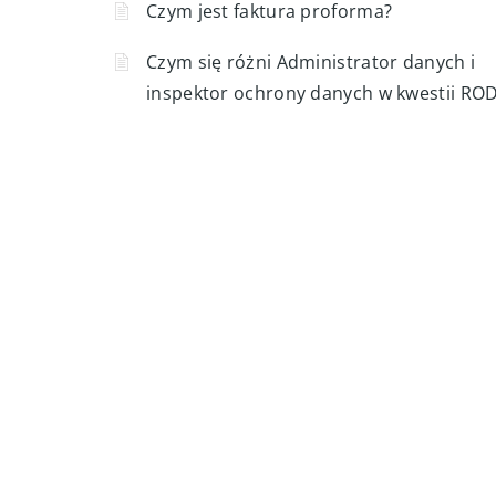
Powiązane artykuły
Debian Stable, Testing czy Unstable: któ
gałąź wybrać?
Czym jest faktura proforma?
Czym się różni Administrator danych i
inspektor ochrony danych w kwestii RO