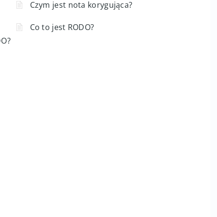
rą
Jak opłacić proformę z salda księgowego?
Czym jest nota korygująca?
Co to jest RODO?
DO?