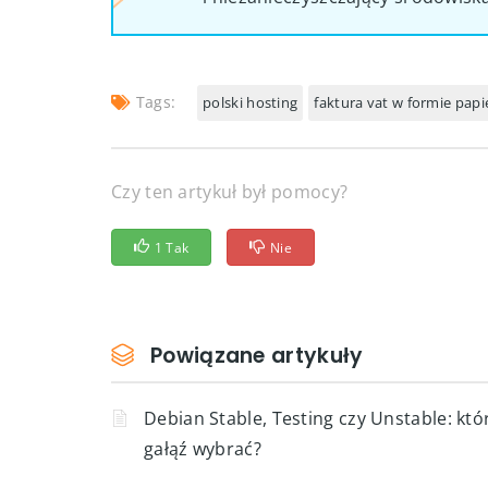
pomocą poczty tradycyjnej.
Zalecamy korzystanie z elektron
pozwala to na szybkie dostarcz
i niezanieczyszczający środowiska
Tags:
polski hosting
faktura vat w formie pap
Czy ten artykuł był pomocy?
1 Tak
Nie