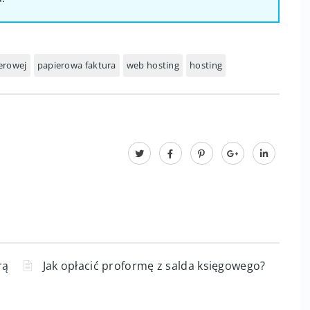
icznego sposobu otrzymywania faktur, ponieważ
enie niezbędnych dokumentów w sposób wygodny
.
ierowej
papierowa faktura
web hosting
hosting