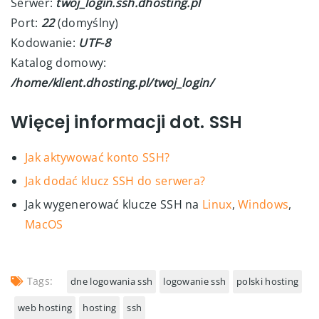
Serwer:
twoj_login.ssh.dhosting.pl
Port:
22
(domyślny)
Kodowanie:
UTF-8
Katalog domowy:
/home/klient.dhosting.pl/twoj_login/
Więcej informacji dot. SSH
Jak aktywować konto SSH?
Jak dodać klucz SSH do serwera?
Jak wygenerować klucze SSH na
Linux
,
Windows
,
MacOS
Tags:
dne logowania ssh
logowanie ssh
polski hosting
web hosting
hosting
ssh