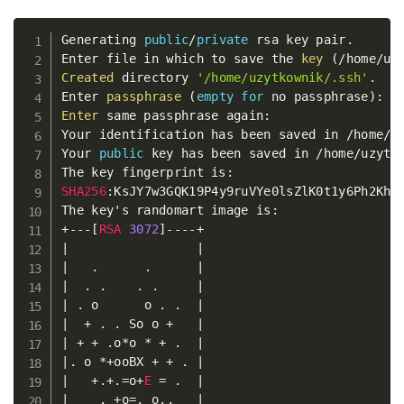
Generating 
public
/
private
 rsa key pair
.
Copy
Enter file in which to save the 
key
(
/
home
/
uz
Created
 directory 
'/home/uzytkownik/.ssh'
.
Enter 
passphrase
(
empty
for
 no passphrase
)
:
Enter
 same passphrase again
:
Your identification has been saved in 
/
home
/
u
Your 
public
 key has been saved in 
/
home
/
uzytk
The key fingerprint is
:
SHA256
:
KsJY7w3GQK19P4y9ruVYe0lsZlK0t1y6Ph2Khwh
The key's randomart image is
:
+
--
-
[
RSA
3072
]
--
--
+
|
|
|
.
.
|
|
.
.
.
.
|
|
.
 o      o 
.
.
|
|
+
.
.
 So o 
+
|
|
+
+
.
o
*
o 
*
+
.
|
|
.
 o 
*
+
ooBX 
+
+
.
|
|
+
.
+
.=
o
+
E
=
.
|
|
.
+
o
=
.
 o
.
.
|