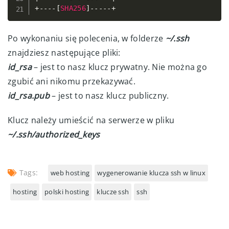
+
--
--
[
SHA256
]
--
--
-
+
Po wykonaniu się polecenia, w folderze
~/.ssh
znajdziesz następujące pliki:
id_rsa
– jest to nasz klucz prywatny. Nie można go
zgubić ani nikomu przekazywać.
id_rsa.pub
– jest to nasz klucz publiczny.
Klucz należy umieścić na serwerze w pliku
~/.ssh/authorized_keys
Tags:
web hosting
wygenerowanie klucza ssh w linux
hosting
polski hosting
klucze ssh
ssh