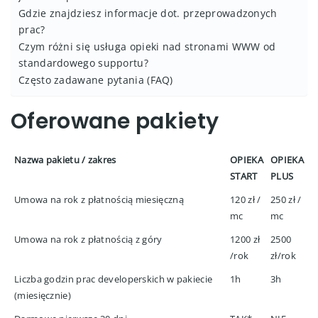
Gdzie znajdziesz informacje dot. przeprowadzonych
prac?
Czym różni się usługa opieki nad stronami WWW od
standardowego supportu?
Często zadawane pytania (FAQ)
Oferowane pakiety
Nazwa pakietu / zakres
OPIEKA
OPIEKA
START
PLUS
Umowa na rok z płatnością miesięczną
120 zł /
250 zł /
mc
mc
Umowa na rok z płatnością z góry
1200 zł
2500
/rok
zł/rok
Liczba godzin prac developerskich w pakiecie
1h
3h
(miesięcznie)