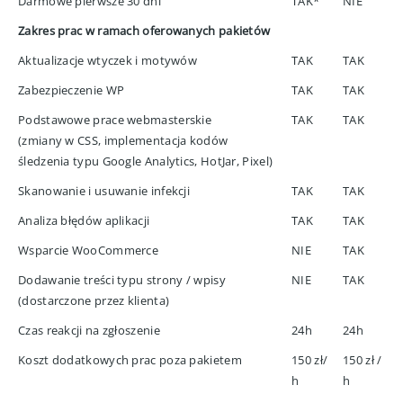
Darmowe pierwsze 30 dni
TAK*
NIE
Zakres prac w ramach oferowanych pakietów
Aktualizacje wtyczek i motywów
TAK
TAK
Zabezpieczenie WP
TAK
TAK
Podstawowe prace webmasterskie
TAK
TAK
(zmiany w CSS, implementacja kodów
śledzenia typu Google Analytics, HotJar, Pixel)
Skanowanie i usuwanie infekcji
TAK
TAK
Analiza błędów aplikacji
TAK
TAK
Wsparcie WooCommerce
NIE
TAK
Dodawanie treści typu strony / wpisy
NIE
TAK
(dostarczone przez klienta)
Czas reakcji na zgłoszenie
24h
24h
Koszt dodatkowych prac poza pakietem
150 zł/
150 zł /
h
h