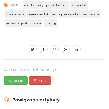
Tags:
web hosting
polski hosting
support it
strony www
opieka nad stroną
opieka nad stronami www
aktualizacja stron www
hosting
Czy ten artykuł był pomocy?
10 Tak
2 Nie
Powiązane artykuły