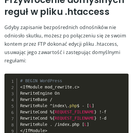
Przywrócenie domyślnych
reguł w pliku .htaccess
Gdyby zapisanie bezpośrednich odnośników nie
odniosło skutku, możesz po połączeniu się ze swoim
kontem przez FTP dokonać edycji pliku .htaccess,
usuwając jego zawartość i zastępując domyślnymi
regułami:
# BEGIN WordPress
Copy
<
IfModule mod_rewrite
.
c
>
RewriteEngine On

RewriteBase 
/
RewriteRule 
^
index\
.
php
$ 
-
[
L
]
RewriteCond 
%
{
REQUEST_FILENAME
}
!
-
f

RewriteCond 
%
{
REQUEST_FILENAME
}
!
-
d

RewriteRule 
.
/
index
.
php 
[
L
]
<
/
IfModule
>