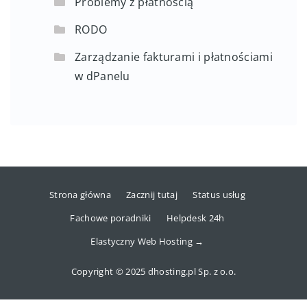
Problemy z płatnością
RODO
Zarządzanie fakturami i płatnościami
w dPanelu
Strona główna
Zacznij tutaj
Status usług
Fachowe poradniki
Helpdesk 24h
Elastyczny Web Hosting →
Copyright © 2025 dhosting.pl Sp. z o.o.