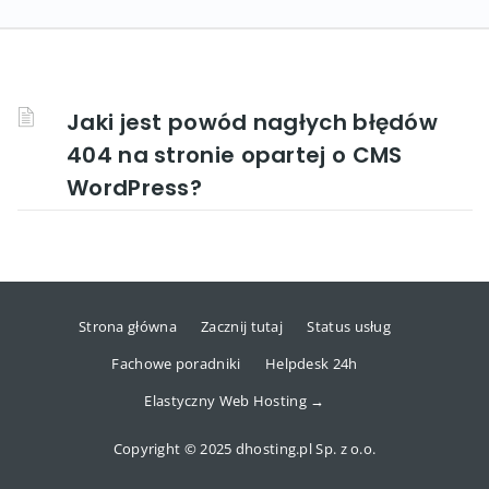
Jaki jest powód nagłych błędów
404 na stronie opartej o CMS
WordPress?
Strona główna
Zacznij tutaj
Status usług
Fachowe poradniki
Helpdesk 24h
Elastyczny Web Hosting →
Copyright © 2025 dhosting.pl Sp. z o.o.