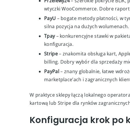
Przelewy24
– szerokie pokrycie BLIK, 
wtyczki WooCommerce. Dobre raporto
PayU
– bogate metody płatności, w ty
silna pozycja na dużych wolumenach.
Tpay
– konkurencyjne stawki w pakieta
konfiguracja.
Stripe
– znakomita obsługa kart, Apple 
billing. Dobry wybór dla sprzedaży m
PayPal
– znany globalnie, łatwe wdro
marketplace’ach i zagranicznych klien
W praktyce sklepy łączą lokalnego operatora
kartową lub Stripe dla rynków zagranicznych
Konfiguracja krok p