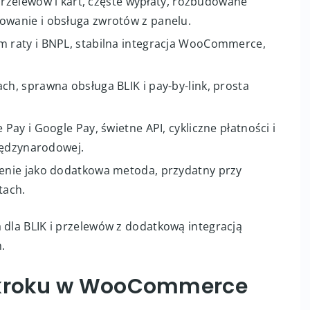
przelewów i kart, częste wypłaty, rozbudowane
wanie i obsługa zwrotów z panelu.
m raty i BNPL, stabilna integracja WooCommerce,
ch, sprawna obsługa BLIK i pay-by-link, prosta
Pay i Google Pay, świetne API, cykliczne płatności i
iędzynarodowej.
żenie jako dodatkowa metoda, przydatny przy
tach.
 dla BLIK i przelewów z dodatkową integracją
.
o kroku w WooCommerce