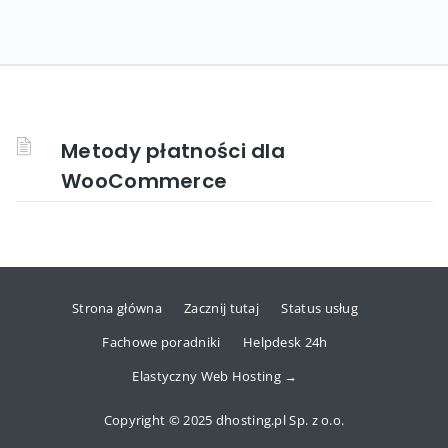
Metody płatności dla
WooCommerce
Strona główna
Zacznij tutaj
Status usług
Fachowe poradniki
Helpdesk 24h
Elastyczny Web Hosting →
Copyright © 2025 dhosting.pl Sp. z o.o.