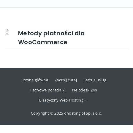
Metody płatności dla
WooCommerce
Strona główna
Zacznij tutaj
Status usług
Fachowe poradniki
Helpdesk 24h
Elastyczny Web Hosting →
Copyright © 2025 dhosting.pl Sp. z o.o.