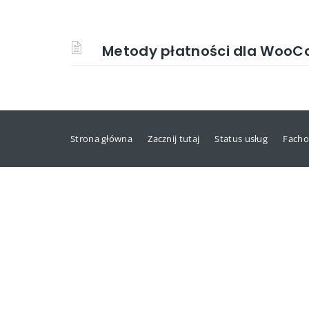
Metody płatności dla Woo
Strona główna
Zacznij tutaj
Status usług
Facho