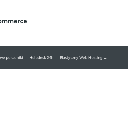
Commerce
we poradniki
Helpdesk 24h
Elastyczny Web Hosting →