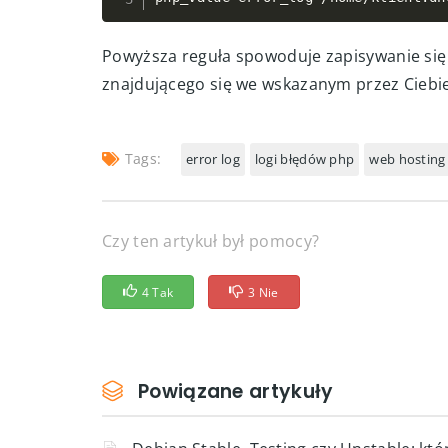
Powyższa reguła spowoduje zapisywanie się 
znajdującego się we wskazanym przez Ciebie
Tags:
error log
logi błędów php
web hosting
Czy ten artykuł był pomocy?
4 Tak
3 Nie
Powiązane artykuły