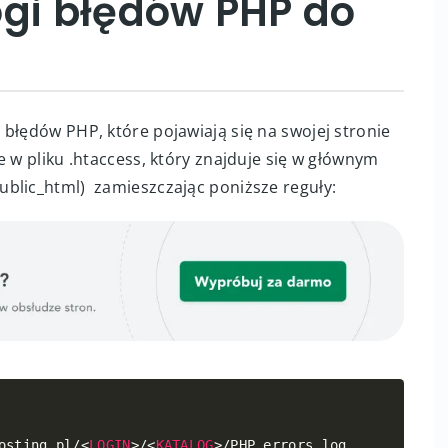
ogi błędów PHP do
błędów PHP, które pojawiają się na swojej stronie
e w pliku .htaccess, który znajduje się w głównym
blic_html) zamieszczając poniższe reguły:
Copy
osting
.
pl
/
<
LOGIN
>
/
<
KATALOG
>
/
PHP_errors
.
log