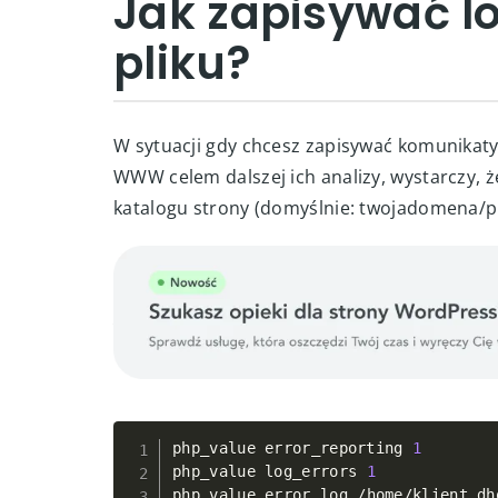
Jak zapisywać l
pliku?
W sytuacji gdy chcesz zapisywać komunikaty 
WWW celem dalszej ich analizy, wystarczy, ż
katalogu strony (domyślnie: twojadomena/pu
php_value error_reporting 
1
php_value log_errors 
1
php_value error_log 
/
home
/
klient
.
dh