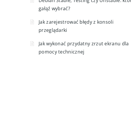
Debian Stable, Testing czy Unstable: któ
gałąź wybrać?
Jak zarejestrować błędy z konsoli
przeglądarki
Jak wykonać przydatny zrzut ekranu dla
pomocy technicznej