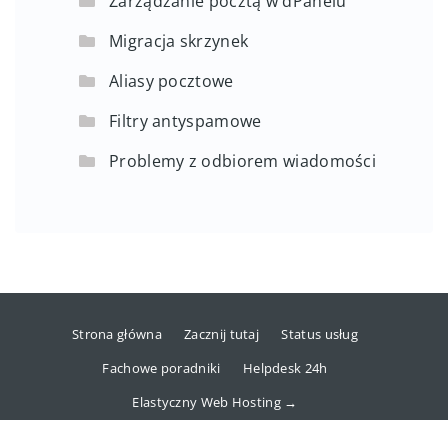
Zarządzanie pocztą w dPanelu
Migracja skrzynek
Aliasy pocztowe
Filtry antyspamowe
Problemy z odbiorem wiadomości
Strona główna
Zacznij tutaj
Status usług
Fachowe poradniki
Helpdesk 24h
Elastyczny Web Hosting →
Copyright © 2025 dhosting.pl Sp. z o.o.