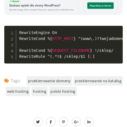
RewriteEngine On

Copy
RewriteCond 
%
{
HTTP_HOST
}
^
(
www\
.
)
?
twojadomena
RewriteCond 
%
{
REQUEST_FILENAME
}
!
/
sklep
/
RewriteRule 
^
(
.
*
)
$ 
/
sklep
/
$1
[
L
]
Tags:
przekierowanie domeny
przekierowanie na katalog
web hosting
hosting
polski hosting