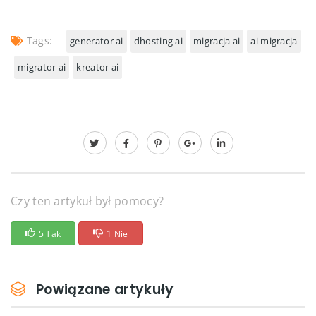
Tags:
generator ai
dhosting ai
migracja ai
ai migracja
migrator ai
kreator ai
Czy ten artykuł był pomocy?
5 Tak
1 Nie
Powiązane artykuły